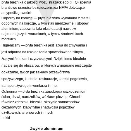
washers
Cena
980,00 GBP
płyta bieżnika o jakości wozu strażackiego (FTQ) spełnia
Cena rabatowa
Od
32,28 GBP
branżowe przepisy bezpieczeństwa NFPA dotyczące
bez PTU
antypoślizgowości.
bez PTU
Odporny na korozję — płyta bieżnika wykonana z metali
odpornych na korozję, w tym stali nierdzewnej i stopów
aluminium, zapewnia lata eksploatacji nawet w
najtrudniejszych warunkach, w tym w środowiskach
morskich
Higieniczny — płyta bieżnika jest łatwa do zmywania i
jest odporna na uszkodzenia spowodowane silnymi,
żrącymi środkami czyszczącymi. Dzięki temu idealnie
nadaje się do obszarów, w których wymagane jest częste
odkażanie, takich jak zakłady przetwórstwa
spożywczego, kuchnie, restauracje, karetki pogotowia,
transport żywego inwentarza i inne.
Ochronna — płyta bieżnika zapobiega uszkodzeniom
ścian, drzwi, narożników, wózków, płoz itp. Chroni
również zderzaki, bieżniki, skrzynie samochodów
ciężarowych, klapy tylne i nadwozia pojazdów
użytkowych, terenowych i innych
Lekki
Zwykłe aluminium