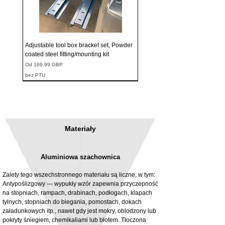
Adjustable tool box bracket set, Powder
coated steel fitting/mounting kit
Cena rabatowa
Od
169,99 GBP
bez PTU
Materiały
Aluminiowa szachownica
Zalety tego wszechstronnego materiału są liczne, w tym:
Antypoślizgowy — wypukły wzór zapewnia przyczepność
na stopniach, rampach, drabinach, podłogach, klapach
tylnych, stopniach do biegania, pomostach, dokach
3MM Powder coated steel horizontal
Adjustable rear cab module bracket,
załadunkowych itp., nawet gdy jest mokry, oblodzony lub
fitting kit, toolbox bracket set with
Powder coated steel fitting/mounting kit
pokryty śniegiem, chemikaliami lub błotem. Tłoczona