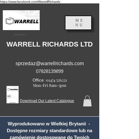
https://www.facebook.com/WarrellRichards
ME
NU
Anglia, Wielka Brytania
WARRELL RICHARDS LTD
sprzedaz@warrellrichards.com
07828139899
01474 526221
Office:
Mon-Fri 8am-5pm
Download Our Latest Catalogue
Wyprodukowano w Wielkiej Brytanii -
Dostępne rozmiary standardowe lub na
zamówienie dostosowane do Twoich