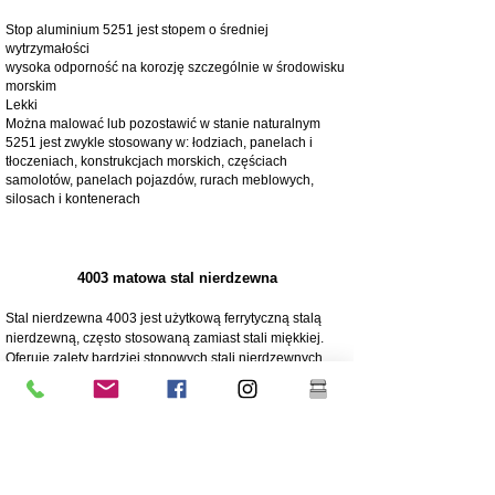
Stop aluminium 5251 jest stopem o średniej
wytrzymałości
wysoka odporność na korozję szczególnie w środowisku
morskim
Lekki
Można malować lub pozostawić w stanie naturalnym
5251 jest zwykle stosowany w: łodziach, panelach i
tłoczeniach, konstrukcjach morskich, częściach
samolotów, panelach pojazdów, rurach meblowych,
silosach i kontenerach
4003 matowa stal nierdzewna
Stal nierdzewna 4003 jest użytkową ferrytyczną stalą
nierdzewną, często stosowaną zamiast stali miękkiej.
Oferuje zalety bardziej stopowych stali nierdzewnych,
takie jak wytrzymałość, odporność na korozję i ścieranie
250 razy większa odporność na korozję niż stal miękka
Odporność na korozję/ścieranie
Ekonomiczny - Niski koszt początkowy, niskie koszty
utrzymania
Wysoka wytrzymałość