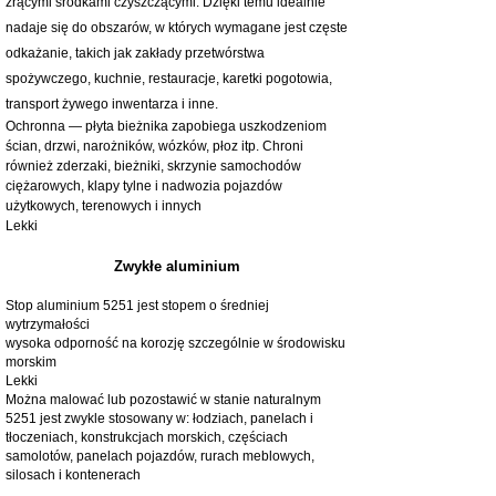
żrącymi środkami czyszczącymi. Dzięki temu idealnie
nadaje się do obszarów, w których wymagane jest częste
odkażanie, takich jak zakłady przetwórstwa
spożywczego, kuchnie, restauracje, karetki pogotowia,
transport żywego inwentarza i inne.
Ochronna — płyta bieżnika zapobiega uszkodzeniom
ścian, drzwi, narożników, wózków, płoz itp. Chroni
również zderzaki, bieżniki, skrzynie samochodów
ciężarowych, klapy tylne i nadwozia pojazdów
użytkowych, terenowych i innych
Lekki
Zwykłe aluminium
Stop aluminium 5251 jest stopem o średniej
wytrzymałości
wysoka odporność na korozję szczególnie w środowisku
morskim
Lekki
Można malować lub pozostawić w stanie naturalnym
5251 jest zwykle stosowany w: łodziach, panelach i
tłoczeniach, konstrukcjach morskich, częściach
samolotów, panelach pojazdów, rurach meblowych,
silosach i kontenerach