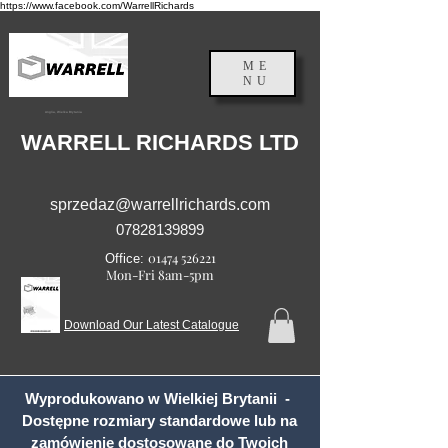
https://www.facebook.com/WarrellRichards
ME
NU
Anglia, Wielka Brytania
WARRELL RICHARDS LTD
sprzedaz@warrellrichards.com
07828139899
01474 526221
Office:
Mon-Fri 8am-5pm
Download Our Latest Catalogue
Wyprodukowano w Wielkiej Brytanii -
Dostępne rozmiary standardowe lub na
zamówienie dostosowane do Twoich