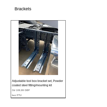
Brackets
Adjustable tool box bracket set, Powder
coated steel fitting/mounting kit
Cena rabatowa
Od
169,99 GBP
bez PTU