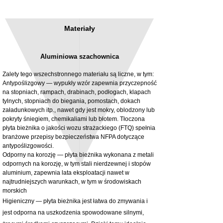
Materiały
Aluminiowa szachownica
Zalety tego wszechstronnego materiału są liczne, w tym:
Antypoślizgowy — wypukły wzór zapewnia przyczepność
na stopniach, rampach, drabinach, podłogach, klapach
tylnych, stopniach do biegania, pomostach, dokach
3MM Powder coated steel horizontal
Adjustable rear cab module bracket,
załadunkowych itp., nawet gdy jest mokry, oblodzony lub
fitting kit, toolbox bracket set with
Powder coated steel fitting/mounting kit
pokryty śniegiem, chemikaliami lub błotem. Tłoczona
washers
Cena
980,00 GBP
płyta bieżnika o jakości wozu strażackiego (FTQ) spełnia
Cena rabatowa
Od
32,28 GBP
branżowe przepisy bezpieczeństwa NFPA dotyczące
bez PTU
antypoślizgowości.
bez PTU
Odporny na korozję — płyta bieżnika wykonana z metali
odpornych na korozję, w tym stali nierdzewnej i stopów
aluminium, zapewnia lata eksploatacji nawet w
najtrudniejszych warunkach, w tym w środowiskach
morskich
Higieniczny — płyta bieżnika jest łatwa do zmywania i
jest odporna na uszkodzenia spowodowane silnymi,