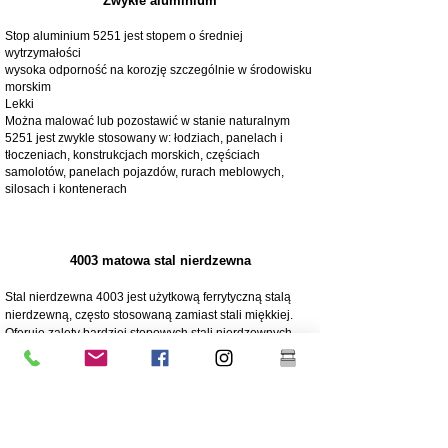
Zwykłe aluminium
Stop aluminium 5251 jest stopem o średniej
wytrzymałości
wysoka odporność na korozję szczególnie w środowisku
morskim
Lekki
Można malować lub pozostawić w stanie naturalnym
5251 jest zwykle stosowany w: łodziach, panelach i
tłoczeniach, konstrukcjach morskich, częściach
samolotów, panelach pojazdów, rurach meblowych,
silosach i kontenerach
4003 matowa stal nierdzewna
Stal nierdzewna 4003 jest użytkową ferrytyczną stalą
nierdzewną, często stosowaną zamiast stali miękkiej.
Oferuje zalety bardziej stopowych stali nierdzewnych,
takie jak wytrzymałość, odporność na korozję i ścieranie
250 razy większa odporność na korozję niż stal miękka
Odporność na korozję/ścieranie
Ekonomiczny - Niski koszt początkowy, niskie koszty
utrzymania
Wysoka wytrzymałość