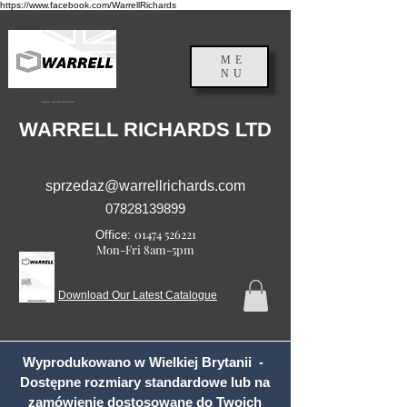
https://www.facebook.com/WarrellRichards
ME
NU
Anglia, Wielka Brytania
WARRELL RICHARDS LTD
sprzedaz@warrellrichards.com
07828139899
01474 526221
Office:
Mon-Fri 8am-5pm
Download Our Latest Catalogue
Wyprodukowano w Wielkiej Brytanii -
Dostępne rozmiary standardowe lub na
zamówienie dostosowane do Twoich