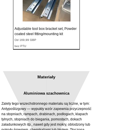
Adjustable tool box bracket set, Powder
coated steel fitting/mounting kit
Cena rabatowa
Od
169,99 GBP
bez PTU
Materiały
Aluminiowa szachownica
Zalety tego wszechstronnego materiału są liczne, w tym:
Antypoślizgowy — wypukły wzór zapewnia przyczepność
na stopniach, rampach, drabinach, podłogach, klapach
tylnych, stopniach do biegania, pomostach, dokach
3MM Powder coated steel horizontal
Adjustable rear cab module bracket,
załadunkowych itp., nawet gdy jest mokry, oblodzony lub
fitting kit, toolbox bracket set with
Powder coated steel fitting/mounting kit
pokryty śniegiem, chemikaliami lub błotem. Tłoczona