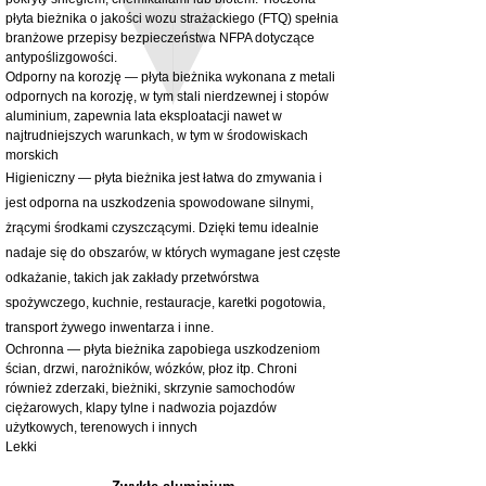
washers
Cena
980,00 GBP
płyta bieżnika o jakości wozu strażackiego (FTQ) spełnia
Cena rabatowa
Od
32,28 GBP
branżowe przepisy bezpieczeństwa NFPA dotyczące
bez PTU
antypoślizgowości.
bez PTU
Odporny na korozję — płyta bieżnika wykonana z metali
odpornych na korozję, w tym stali nierdzewnej i stopów
aluminium, zapewnia lata eksploatacji nawet w
najtrudniejszych warunkach, w tym w środowiskach
morskich
Higieniczny — płyta bieżnika jest łatwa do zmywania i
jest odporna na uszkodzenia spowodowane silnymi,
żrącymi środkami czyszczącymi. Dzięki temu idealnie
nadaje się do obszarów, w których wymagane jest częste
odkażanie, takich jak zakłady przetwórstwa
spożywczego, kuchnie, restauracje, karetki pogotowia,
transport żywego inwentarza i inne.
Ochronna — płyta bieżnika zapobiega uszkodzeniom
ścian, drzwi, narożników, wózków, płoz itp. Chroni
również zderzaki, bieżniki, skrzynie samochodów
ciężarowych, klapy tylne i nadwozia pojazdów
użytkowych, terenowych i innych
Lekki