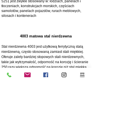
5251 jest zwykle stosowany w: łodziach, panelach i
tłoczeniach, konstrukcjach morskich, częściach
samolotów, panelach pojazdów, rurach meblowych,
silosach i kontenerach
4003 matowa stal nierdzewna
Stal nierdzewna 4003 jest użytkową ferrytyczną stalą
nierdzewną, często stosowaną zamiast stali miękkiej.
Oferuje zalety bardziej stopowych stali nierdzewnych,
takie jak wytrzymałość, odporność na korozję i ścieranie
250 razy większa odporność na korozję niż stal miękka
Odporność na korozję/ścieranie
Ekonomiczny - Niski koszt początkowy, niskie koszty
utrzymania
Wysoka wytrzymałość
Doskonała odporność na uderzenia
Tańszy gatunek stali
Niższa zawartość niklu niż w przypadku stali nierdzewnej
o wyższej klasie 304
Powłoka jest wysoce zalecana dla długowieczności
Świetna wytrzymałość/nieelastyczny