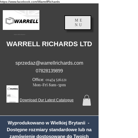
https://www.facebook.com/WarrellRichards
ME
NU
Anglia, Wielka Brytania
WARRELL RICHARDS LTD
sprzedaz@warrellrichards.com
07828139899
01474 526221
Office:
Mon-Fri 8am-5pm
Download Our Latest Catalogue
Wyprodukowano w Wielkiej Brytanii -
Dostępne rozmiary standardowe lub na
zamówienie dostosowane do Twoich