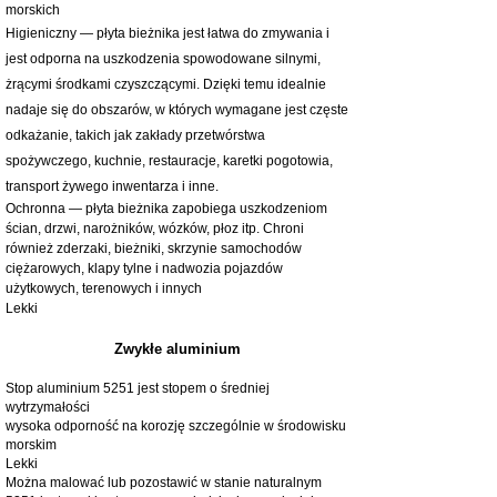
morskich
Higieniczny — płyta bieżnika jest łatwa do zmywania i
jest odporna na uszkodzenia spowodowane silnymi,
żrącymi środkami czyszczącymi. Dzięki temu idealnie
nadaje się do obszarów, w których wymagane jest częste
odkażanie, takich jak zakłady przetwórstwa
spożywczego, kuchnie, restauracje, karetki pogotowia,
transport żywego inwentarza i inne.
Ochronna — płyta bieżnika zapobiega uszkodzeniom
ścian, drzwi, narożników, wózków, płoz itp. Chroni
również zderzaki, bieżniki, skrzynie samochodów
ciężarowych, klapy tylne i nadwozia pojazdów
użytkowych, terenowych i innych
Lekki
Zwykłe aluminium
Stop aluminium 5251 jest stopem o średniej
wytrzymałości
wysoka odporność na korozję szczególnie w środowisku
morskim
Lekki
Można malować lub pozostawić w stanie naturalnym