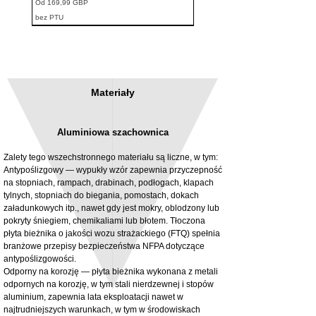
Cena rabatowa
Od
169,99 GBP
bez PTU
Materiały
Aluminiowa szachownica
Zalety tego wszechstronnego materiału są liczne, w tym:
Antypoślizgowy — wypukły wzór zapewnia przyczepność
na stopniach, rampach, drabinach, podłogach, klapach
tylnych, stopniach do biegania, pomostach, dokach
3MM Powder coated steel horizontal
Adjustable rear cab module bracket,
załadunkowych itp., nawet gdy jest mokry, oblodzony lub
fitting kit, toolbox bracket set with
Powder coated steel fitting/mounting kit
pokryty śniegiem, chemikaliami lub błotem. Tłoczona
washers
Cena
980,00 GBP
płyta bieżnika o jakości wozu strażackiego (FTQ) spełnia
Cena rabatowa
Od
32,28 GBP
branżowe przepisy bezpieczeństwa NFPA dotyczące
bez PTU
antypoślizgowości.
bez PTU
Odporny na korozję — płyta bieżnika wykonana z metali
odpornych na korozję, w tym stali nierdzewnej i stopów
aluminium, zapewnia lata eksploatacji nawet w
najtrudniejszych warunkach, w tym w środowiskach