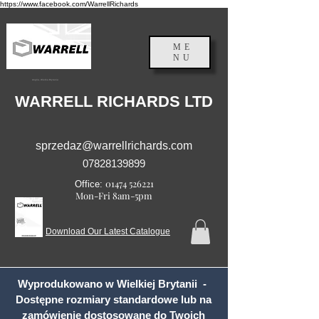
https://www.facebook.com/WarrellRichards
ME
NU
Anglia, Wielka Brytania
WARRELL RICHARDS LTD
sprzedaz@warrellrichards.com
07828139899
01474 526221
Office:
Mon-Fri 8am-5pm
Download Our Latest Catalogue
Wyprodukowano w Wielkiej Brytanii -
Dostępne rozmiary standardowe lub na
zamówienie dostosowane do Twoich