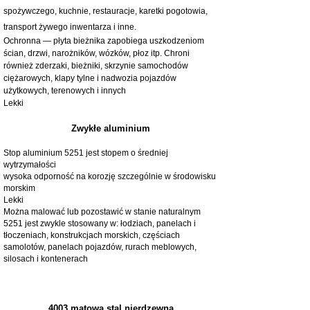
spożywczego, kuchnie, restauracje, karetki pogotowia,
transport żywego inwentarza i inne.
Ochronna — płyta bieżnika zapobiega uszkodzeniom
ścian, drzwi, narożników, wózków, płoz itp. Chroni
również zderzaki, bieżniki, skrzynie samochodów
ciężarowych, klapy tylne i nadwozia pojazdów
użytkowych, terenowych i innych
Lekki
Zwykłe aluminium
Stop aluminium 5251 jest stopem o średniej
wytrzymałości
wysoka odporność na korozję szczególnie w środowisku
morskim
Lekki
Można malować lub pozostawić w stanie naturalnym
5251 jest zwykle stosowany w: łodziach, panelach i
tłoczeniach, konstrukcjach morskich, częściach
samolotów, panelach pojazdów, rurach meblowych,
silosach i kontenerach
4003 matowa stal nierdzewna