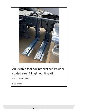
Adjustable tool box bracket set, Powder
coated steel fitting/mounting kit
Cena rabatowa
Od
169,99 GBP
bez PTU