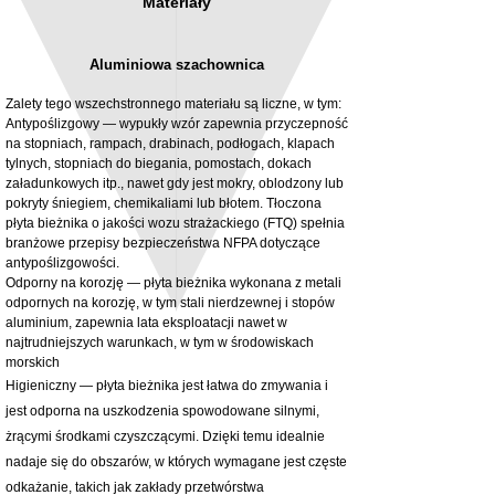
Materiały
Aluminiowa szachownica
Zalety tego wszechstronnego materiału są liczne, w tym:
Antypoślizgowy — wypukły wzór zapewnia przyczepność
na stopniach, rampach, drabinach, podłogach, klapach
tylnych, stopniach do biegania, pomostach, dokach
3MM Powder coated steel horizontal
Adjustable rear cab module bracket,
załadunkowych itp., nawet gdy jest mokry, oblodzony lub
fitting kit, toolbox bracket set with
Powder coated steel fitting/mounting kit
pokryty śniegiem, chemikaliami lub błotem. Tłoczona
washers
Cena
980,00 GBP
płyta bieżnika o jakości wozu strażackiego (FTQ) spełnia
Cena rabatowa
Od
32,28 GBP
branżowe przepisy bezpieczeństwa NFPA dotyczące
bez PTU
antypoślizgowości.
bez PTU
Odporny na korozję — płyta bieżnika wykonana z metali
odpornych na korozję, w tym stali nierdzewnej i stopów
aluminium, zapewnia lata eksploatacji nawet w
najtrudniejszych warunkach, w tym w środowiskach
morskich
Higieniczny — płyta bieżnika jest łatwa do zmywania i
jest odporna na uszkodzenia spowodowane silnymi,
żrącymi środkami czyszczącymi. Dzięki temu idealnie
nadaje się do obszarów, w których wymagane jest częste
odkażanie, takich jak zakłady przetwórstwa