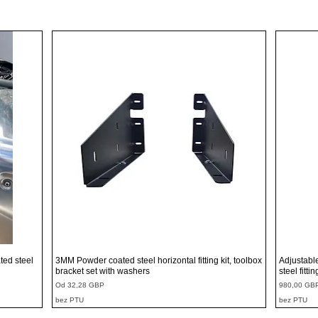
Podgląd
ted steel
3MM Powder coated steel horizontal fitting kit, toolbox
Adjustabl
bracket set with washers
steel fitti
Cena rabatowa
Cena
Od
32,28 GBP
980,00 GB
bez PTU
bez PTU