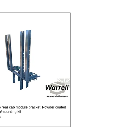
Podgląd
e rear cab module bracket, Powder coated
ng/mounting kit
P