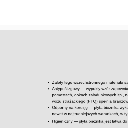
Zalety tego wszechstronnego materiału są
Antypoślizgowy — wypukły wzór zapewnia 
pomostach, dokach załadunkowych itp., naw
wozu strażackiego (FTQ) spełnia branżow
Odporny na korozję — płyta bieżnika wykon
nawet w najtrudniejszych warunkach, w t
Higieniczny — płyta bieżnika jest łatwa 