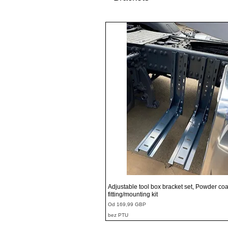
Podgląd
Adjustable tool box bracket set, Powder coa
fitting/mounting kit
Cena rabatowa
Od
169,99 GBP
bez PTU