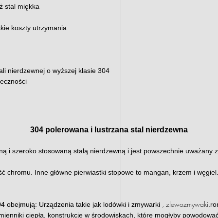
ż stal miękka
skie koszty utrzymania
ali nierdzewnej o wyższej klasie 304
ieczności
304 polerowana i lustrzana stal nierdzewna
ną i szeroko stosowaną stalą nierdzewną i jest powszechnie uważany za
ość chromu. Inne główne pierwiastki stopowe to mangan, krzem i węgie
, zlewozmywaki,
04 obejmują:
Urządzenia takie jak lodówki i zmywarki
ro
ymienniki ciepła, konstrukcje w środowiskach, które mogłyby powodować