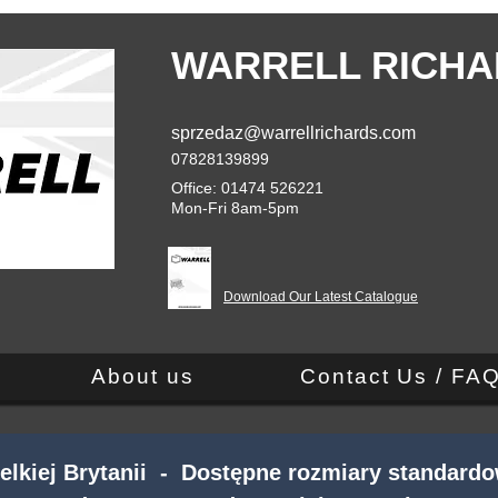
WARRELL RICHA
sprzedaz@warrellrichards.com
07828139899
Office: 01474 526221
Mon-Fri 8am-5pm
Download Our Latest Catalogue
About us
Contact Us / FA
kiej Brytanii - Dostępne rozmiary standardo