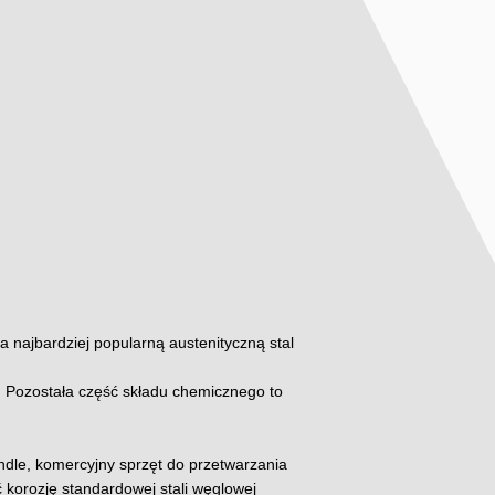
 najbardziej popularną austenityczną stal
l. Pozostała część składu chemicznego to
ndle, komercyjny sprzęt do przetwarzania
 korozję standardowej stali węglowej