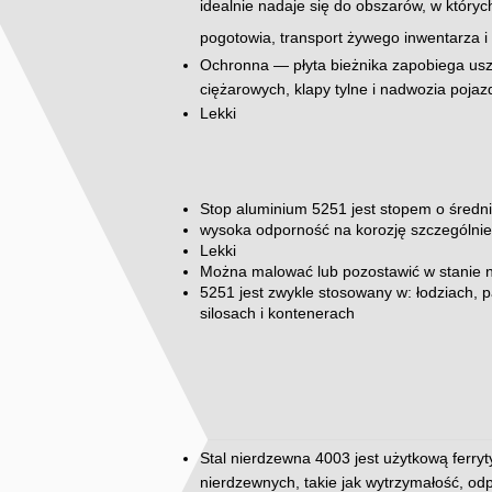
idealnie nadaje się do obszarów, w któryc
pogotowia, transport żywego inwentarza i 
Ochronna — płyta bieżnika zapobiega uszk
ciężarowych, klapy tylne i nadwozia poja
Lekki
Stop aluminium 5251 jest stopem o średni
wysoka odporność na korozję szczególni
Lekki
Można malować lub pozostawić w stanie 
5251 jest zwykle stosowany w: łodziach, 
silosach i kontenerach
Stal nierdzewna 4003 jest użytkową ferryt
nierdzewnych, takie jak wytrzymałość, odp