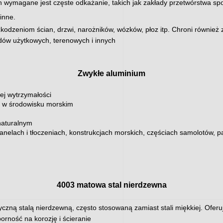
h wymagane jest częste odkażanie, takich jak zakłady przetwórstwa spo
inne.
odzeniom ścian, drzwi, narożników, wózków, płoz itp. Chroni również 
zdów użytkowych, terenowych i innych
Zwykłe aluminium
ej wytrzymałości
e w środowisku morskim
naturalnym
panelach i tłoczeniach, konstrukcjach morskich, częściach samolotów,
4003 matowa stal nierdzewna
yczną stalą nierdzewną, często stosowaną zamiast stali miękkiej. Oferuj
orność na korozję i ścieranie