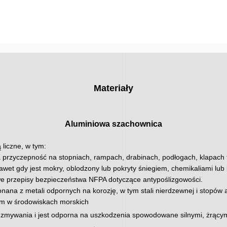
Materiały
Aluminiowa szachownica
 liczne, w tym:
przyczepność na stopniach, rampach, drabinach, podłogach, klapach t
et gdy jest mokry, oblodzony lub pokryty śniegiem, chemikaliami lub b
e przepisy bezpieczeństwa NFPA dotyczące antypoślizgowości.
ana z metali odpornych na korozję, w tym stali nierdzewnej i stopów a
ym w środowiskach morskich
do zmywania i jest odporna na uszkodzenia spowodowane silnymi, żrący