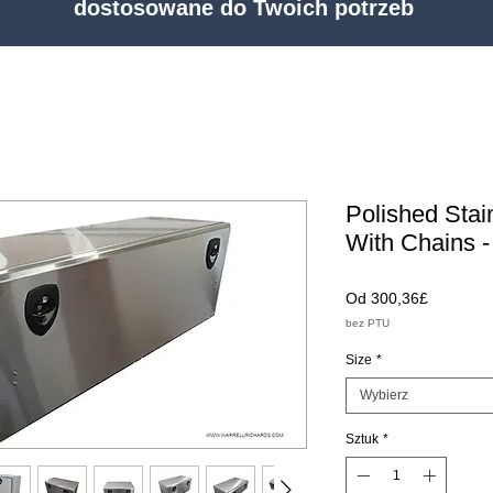
dostosowane do Twoich potrzeb
Polished Stai
With Chains -
Cena
Od
300,36£
Rabatow
bez PTU
Size
*
Wybierz
Sztuk
*