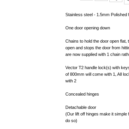
Stainless steel - 1.5mm Polished 
One door opening down
Chains to hold the door open flat,
open and stops the door from hitti
are now supplied with 1 chain rath
Vector T2 handle lock(s) with keys 
of 800mm will come with 1, All lo
with 2
Concealed hinges
Detachable door
(Our lift off hinges make it simpl
do so)