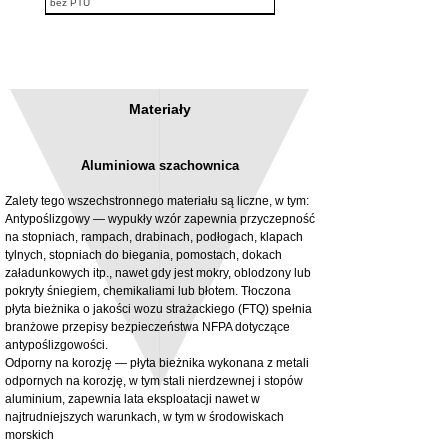
bez PTU
Materiały
Aluminiowa szachownica
Zalety tego wszechstronnego materiału są liczne, w tym:
Antypoślizgowy — wypukły wzór zapewnia przyczepność
na stopniach, rampach, drabinach, podłogach, klapach
tylnych, stopniach do biegania, pomostach, dokach
3MM Powder coated steel horizontal
Adjustable rear cab module bracket,
załadunkowych itp., nawet gdy jest mokry, oblodzony lub
fitting kit, toolbox bracket set with
Powder coated steel fitting/mounting kit
pokryty śniegiem, chemikaliami lub błotem. Tłoczona
washers
Cena
980,00 GBP
płyta bieżnika o jakości wozu strażackiego (FTQ) spełnia
Cena rabatowa
Od
32,28 GBP
branżowe przepisy bezpieczeństwa NFPA dotyczące
bez PTU
antypoślizgowości.
bez PTU
Odporny na korozję — płyta bieżnika wykonana z metali
odpornych na korozję, w tym stali nierdzewnej i stopów
aluminium, zapewnia lata eksploatacji nawet w
najtrudniejszych warunkach, w tym w środowiskach
morskich