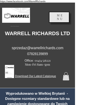
https://www.facebook.com/WarrellRichards
ME
NU
Anglia, Wielka Brytania
WARRELL RICHARDS LTD
sprzedaz@warrellrichards.com
07828139899
01474 526221
Office:
Mon-Fri 8am-5pm
Download Our Latest Catalogue
Wyprodukowano w Wielkiej Brytanii -
Dostępne rozmiary standardowe lub na
zamówienie dostosowane do Twoich