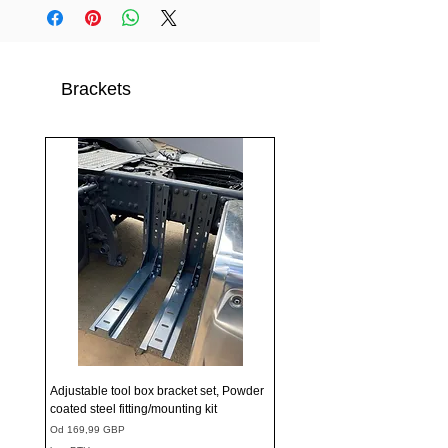
Brackets
Adjustable tool box bracket set, Powder
coated steel fitting/mounting kit
Cena rabatowa
Od
169,99 GBP