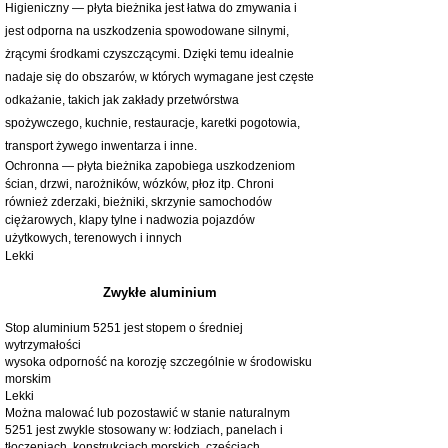
Higieniczny — płyta bieżnika jest łatwa do zmywania i
jest odporna na uszkodzenia spowodowane silnymi,
żrącymi środkami czyszczącymi. Dzięki temu idealnie
nadaje się do obszarów, w których wymagane jest częste
odkażanie, takich jak zakłady przetwórstwa
spożywczego, kuchnie, restauracje, karetki pogotowia,
transport żywego inwentarza i inne.
Ochronna — płyta bieżnika zapobiega uszkodzeniom
ścian, drzwi, narożników, wózków, płoz itp. Chroni
również zderzaki, bieżniki, skrzynie samochodów
ciężarowych, klapy tylne i nadwozia pojazdów
użytkowych, terenowych i innych
Lekki
Zwykłe aluminium
Stop aluminium 5251 jest stopem o średniej
wytrzymałości
wysoka odporność na korozję szczególnie w środowisku
morskim
Lekki
Można malować lub pozostawić w stanie naturalnym
5251 jest zwykle stosowany w: łodziach, panelach i
tłoczeniach, konstrukcjach morskich, częściach