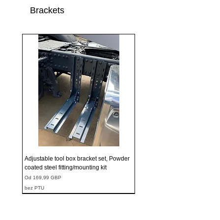
Brackets
Adjustable tool box bracket set, Powder
coated steel fitting/mounting kit
Cena rabatowa
Od
169,99 GBP
bez PTU