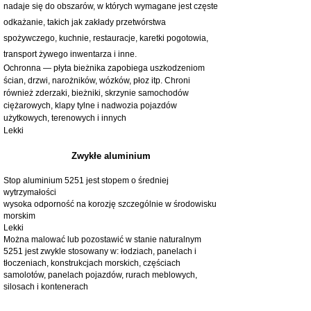
nadaje się do obszarów, w których wymagane jest częste
odkażanie, takich jak zakłady przetwórstwa
spożywczego, kuchnie, restauracje, karetki pogotowia,
transport żywego inwentarza i inne.
Ochronna — płyta bieżnika zapobiega uszkodzeniom
ścian, drzwi, narożników, wózków, płoz itp. Chroni
również zderzaki, bieżniki, skrzynie samochodów
ciężarowych, klapy tylne i nadwozia pojazdów
użytkowych, terenowych i innych
Lekki
Zwykłe aluminium
Stop aluminium 5251 jest stopem o średniej
wytrzymałości
wysoka odporność na korozję szczególnie w środowisku
morskim
Lekki
Można malować lub pozostawić w stanie naturalnym
5251 jest zwykle stosowany w: łodziach, panelach i
tłoczeniach, konstrukcjach morskich, częściach
samolotów, panelach pojazdów, rurach meblowych,
silosach i kontenerach