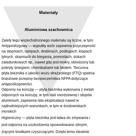
Materiały
Aluminiowa szachownica
Zalety tego wszechstronnego materiału są liczne, w tym:
Antypoślizgowy — wypukły wzór zapewnia przyczepność
na stopniach, rampach, drabinach, podłogach, klapach
tylnych, stopniach do biegania, pomostach, dokach
3MM Powder coated steel horizontal
Adjustable rear cab module bracket,
załadunkowych itp., nawet gdy jest mokry, oblodzony lub
fitting kit, toolbox bracket set with
Powder coated steel fitting/mounting kit
pokryty śniegiem, chemikaliami lub błotem. Tłoczona
washers
Cena
980,00 GBP
płyta bieżnika o jakości wozu strażackiego (FTQ) spełnia
Cena rabatowa
Od
32,28 GBP
branżowe przepisy bezpieczeństwa NFPA dotyczące
bez PTU
antypoślizgowości.
bez PTU
Odporny na korozję — płyta bieżnika wykonana z metali
odpornych na korozję, w tym stali nierdzewnej i stopów
aluminium, zapewnia lata eksploatacji nawet w
najtrudniejszych warunkach, w tym w środowiskach
morskich
Higieniczny — płyta bieżnika jest łatwa do zmywania i
jest odporna na uszkodzenia spowodowane silnymi,
żrącymi środkami czyszczącymi. Dzięki temu idealnie