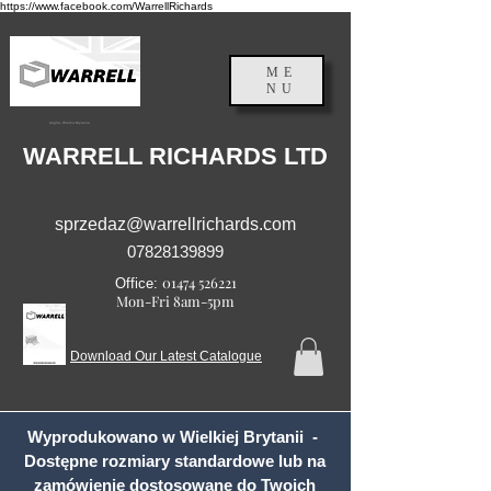
https://www.facebook.com/WarrellRichards
ME
NU
Anglia, Wielka Brytania
WARRELL RICHARDS LTD
sprzedaz@warrellrichards.com
07828139899
01474 526221
Office:
Mon-Fri 8am-5pm
Download Our Latest Catalogue
Wyprodukowano w Wielkiej Brytanii -
Dostępne rozmiary standardowe lub na
zamówienie dostosowane do Twoich