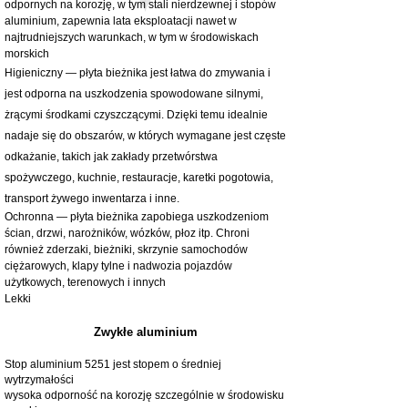
odpornych na korozję, w tym stali nierdzewnej i stopów
aluminium, zapewnia lata eksploatacji nawet w
najtrudniejszych warunkach, w tym w środowiskach
morskich
Higieniczny — płyta bieżnika jest łatwa do zmywania i
jest odporna na uszkodzenia spowodowane silnymi,
żrącymi środkami czyszczącymi. Dzięki temu idealnie
nadaje się do obszarów, w których wymagane jest częste
odkażanie, takich jak zakłady przetwórstwa
spożywczego, kuchnie, restauracje, karetki pogotowia,
transport żywego inwentarza i inne.
Ochronna — płyta bieżnika zapobiega uszkodzeniom
ścian, drzwi, narożników, wózków, płoz itp. Chroni
również zderzaki, bieżniki, skrzynie samochodów
ciężarowych, klapy tylne i nadwozia pojazdów
użytkowych, terenowych i innych
Lekki
Zwykłe aluminium
Stop aluminium 5251 jest stopem o średniej
wytrzymałości
wysoka odporność na korozję szczególnie w środowisku