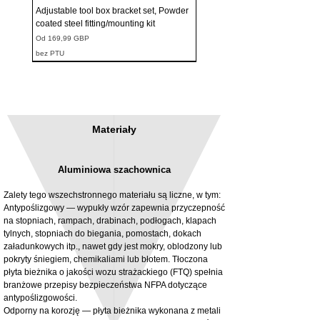
Adjustable tool box bracket set, Powder
coated steel fitting/mounting kit
Cena rabatowa
Od
169,99 GBP
bez PTU
Materiały
Aluminiowa szachownica
Zalety tego wszechstronnego materiału są liczne, w tym:
Antypoślizgowy — wypukły wzór zapewnia przyczepność
na stopniach, rampach, drabinach, podłogach, klapach
tylnych, stopniach do biegania, pomostach, dokach
3MM Powder coated steel horizontal
Adjustable rear cab module bracket,
załadunkowych itp., nawet gdy jest mokry, oblodzony lub
fitting kit, toolbox bracket set with
Powder coated steel fitting/mounting kit
pokryty śniegiem, chemikaliami lub błotem. Tłoczona
washers
Cena
980,00 GBP
płyta bieżnika o jakości wozu strażackiego (FTQ) spełnia
Cena rabatowa
Od
32,28 GBP
branżowe przepisy bezpieczeństwa NFPA dotyczące
bez PTU
antypoślizgowości.
bez PTU
Odporny na korozję — płyta bieżnika wykonana z metali