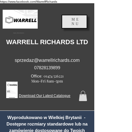
https://www.facebook.com/WarrellRichards
ME
NU
Anglia, Wielka Brytania
WARRELL RICHARDS LTD
sprzedaz@warrellrichards.com
07828139899
01474 526221
Office:
Mon-Fri 8am-5pm
Download Our Latest Catalogue
Wyprodukowano w Wielkiej Brytanii -
Dostępne rozmiary standardowe lub na
zamówienie dostosowane do Twoich