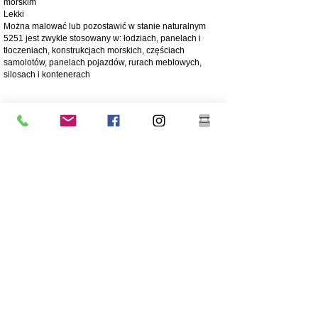
morskim
Lekki
Można malować lub pozostawić w stanie naturalnym
5251 jest zwykle stosowany w: łodziach, panelach i
tłoczeniach, konstrukcjach morskich, częściach
samolotów, panelach pojazdów, rurach meblowych,
silosach i kontenerach
4003 matowa stal nierdzewna
Stal nierdzewna 4003 jest użytkową ferrytyczną stalą
nierdzewną, często stosowaną zamiast stali miękkiej.
Oferuje zalety bardziej stopowych stali nierdzewnych,
takie jak wytrzymałość, odporność na korozję i ścieranie
250 razy większa odporność na korozję niż stal miękka
Odporność na korozję/ścieranie
Ekonomiczny - Niski koszt początkowy, niskie koszty
utrzymania
Wysoka wytrzymałość
Doskonała odporność na uderzenia
Tańszy gatunek stali
Niższa zawartość niklu niż w przypadku stali nierdzewnej
o wyższej klasie 304
Powłoka jest wysoce zalecana dla długowieczności