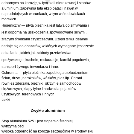
odpornych na korozję, w tym stali nierdzewnej i stopów
aluminium, zapewnia lata eksploatacji nawet w
najtrudniejszych warunkach, w tym w środowiskach
morskich
Higieniczny — płyta bieżnika jest łatwa do zmywania i
jest odporna na uszkodzenia spowodowane silnymi,
żrącymi środkami czyszczącymi. Dzięki temu idealnie
nadaje się do obszarów, w których wymagane jest częste
odkażanie, takich jak zakłady przetwórstwa
spożywczego, kuchnie, restauracje, karetki pogotowia,
transport żywego inwentarza i inne.
Ochronna — płyta bieżnika zapobiega uszkodzeniom
ścian, drzwi, narożników, wózków, płoz itp. Chroni
również zderzaki, bieżniki, skrzynie samochodów
ciężarowych, klapy tylne i nadwozia pojazdów
użytkowych, terenowych i innych
Lekki
Zwykłe aluminium
Stop aluminium 5251 jest stopem o średniej
wytrzymałości
wysoka odporność na korozję szczególnie w środowisku