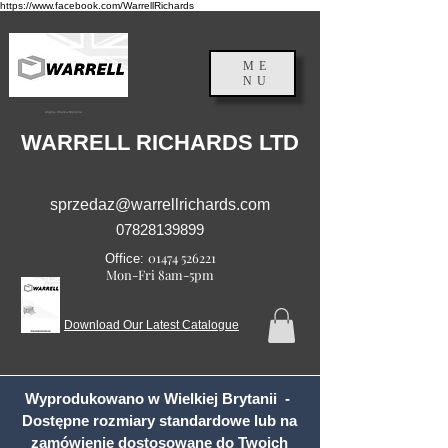
https://www.facebook.com/WarrellRichards
ME
NU
Anglia, Wielka Brytania
WARRELL RICHARDS LTD
sprzedaz@warrellrichards.com
07828139899
01474 526221
Office:
Mon-Fri 8am-5pm
Download Our Latest Catalogue
Wyprodukowano w Wielkiej Brytanii -
Dostępne rozmiary standardowe lub na
zamówienie dostosowane do Twoich