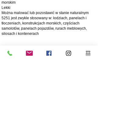
morskim
Lekki
Można malować lub pozostawić w stanie naturalnym
5251 jest zwykle stosowany w: łodziach, panelach i
tłoczeniach, konstrukcjach morskich, częściach
samolotów, panelach pojazdów, rurach meblowych,
silosach i kontenerach
4003 matowa stal nierdzewna
Stal nierdzewna 4003 jest użytkową ferrytyczną stalą
nierdzewną, często stosowaną zamiast stali miękkiej.
Oferuje zalety bardziej stopowych stali nierdzewnych,
takie jak wytrzymałość, odporność na korozję i ścieranie
250 razy większa odporność na korozję niż stal miękka
Odporność na korozję/ścieranie
Ekonomiczny - Niski koszt początkowy, niskie koszty
utrzymania
Wysoka wytrzymałość
Doskonała odporność na uderzenia
Tańszy gatunek stali
Niższa zawartość niklu niż w przypadku stali nierdzewnej
o wyższej klasie 304