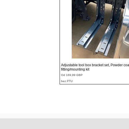
Podgląd
Adjustable tool box bracket set, Powder coa
fitting/mounting kit
Cena rabatowa
Od
169,99 GBP
bez PTU