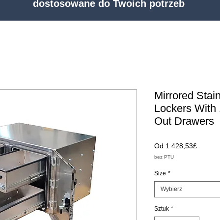
dostosowane do Twoich potrzeb
Mirrored Stai
Lockers With
Out Drawers
Cena
Od
1 428,53£
Rabato
bez PTU
Size
*
Wybierz
Sztuk
*