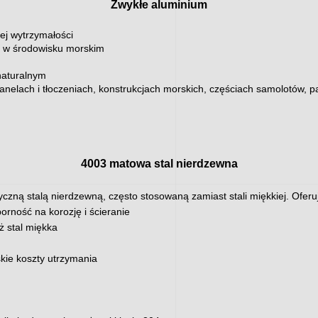
Zwykłe aluminium
ej wytrzymałości
e w środowisku morskim
naturalnym
panelach i tłoczeniach, konstrukcjach morskich, częściach samolotów,
4003 matowa stal nierdzewna
yczną stalą nierdzewną, często stosowaną zamiast stali miękkiej. Oferuj
orność na korozję i ścieranie
ż stal miękka
skie koszty utrzymania