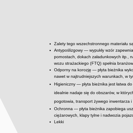
Zalety tego wszechstronnego materiału są
Antypoślizgowy — wypukły wzór zapewnia 
pomostach, dokach załadunkowych itp., naw
wozu strażackiego (FTQ) spełnia branżow
Odporny na korozję — płyta bieżnika wykon
nawet w najtrudniejszych warunkach, w t
Higieniczny — płyta bieżnika jest łatwa 
idealnie nadaje się do obszarów, w któryc
pogotowia, transport żywego inwentarza i 
Ochronna — płyta bieżnika zapobiega uszk
ciężarowych, klapy tylne i nadwozia poja
Lekki