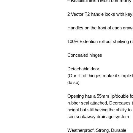
– Beautiful finish Most commonly 
2 Vector T2 handle locks with key
Handles on the front of each draw
100% Extention roll out shelving 
Concealed hinges
Detachable door
(Our lift off hinges make it simpl
do so)
Opening has a 55mm lip/double fol
rubber seal attached, Decreases t
height but still having the ability 
rain soakaway drainage system
Weatherproof, Strong, Durable