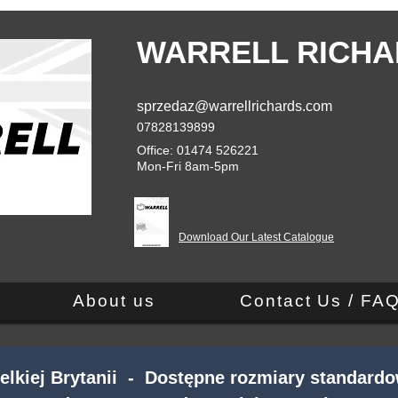
WARRELL RICHA
sprzedaz@warrellrichards.com
07828139899
Office: 01474 526221
Mon-Fri 8am-5pm
Download Our Latest Catalogue
About us
Contact Us / FA
kiej Brytanii - Dostępne rozmiary standardo