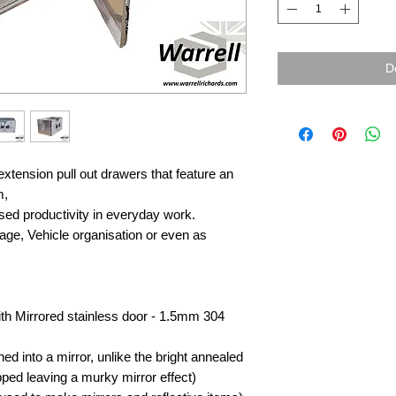
D
tension pull out drawers that feature an
m,
sed productivity in everyday work.
rage, Vehicle organisation or even as
with Mirrored stainless door - 1.5mm 304
hed into a mirror, unlike the bright annealed
ipped leaving a murky mirror effect)