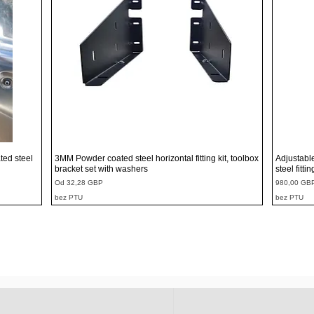
Podgląd
ted steel
3MM Powder coated steel horizontal fitting kit, toolbox
Adjustabl
bracket set with washers
steel fitti
Cena rabatowa
Cena
Od
32,28 GBP
980,00 GB
bez PTU
bez PTU