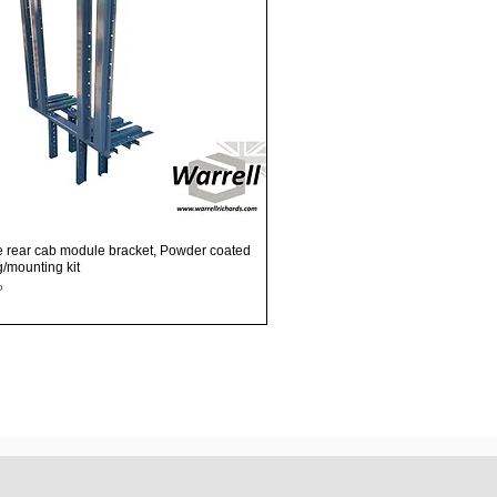
Podgląd
e rear cab module bracket, Powder coated
ng/mounting kit
P