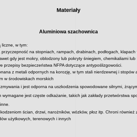
Materiały
Aluminiowa szachownica
 liczne, w tym:
przyczepność na stopniach, rampach, drabinach, podłogach, klapach t
et gdy jest mokry, oblodzony lub pokryty śniegiem, chemikaliami lub b
e przepisy bezpieczeństwa NFPA dotyczące antypoślizgowości.
ana z metali odpornych na korozję, w tym stali nierdzewnej i stopów a
ym w środowiskach morskich
do zmywania i jest odporna na uszkodzenia spowodowane silnymi, żrący
h wymagane jest częste odkażanie, takich jak zakłady przetwórstwa spo
inne.
odzeniom ścian, drzwi, narożników, wózków, płoz itp. Chroni również 
zdów użytkowych, terenowych i innych