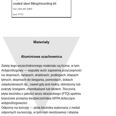
coated steel fitting/mounting kit
Cena rabatowa
Od
169,99 GBP
bez PTU
Materiały
Aluminiowa szachownica
Zalety tego wszechstronnego materiału są liczne, w tym:
Antypoślizgowy — wypukły wzór zapewnia przyczepność
na stopniach, rampach, drabinach, podłogach, klapach
tylnych, stopniach do biegania, pomostach, dokach
3MM Powder coated steel horizontal
Adjustable rear cab module bracket,
załadunkowych itp., nawet gdy jest mokry, oblodzony lub
fitting kit, toolbox bracket set with
Powder coated steel fitting/mounting kit
pokryty śniegiem, chemikaliami lub błotem. Tłoczona
washers
Cena
980,00 GBP
płyta bieżnika o jakości wozu strażackiego (FTQ) spełnia
Cena rabatowa
Od
32,28 GBP
branżowe przepisy bezpieczeństwa NFPA dotyczące
bez PTU
antypoślizgowości.
bez PTU
Odporny na korozję — płyta bieżnika wykonana z metali
odpornych na korozję, w tym stali nierdzewnej i stopów