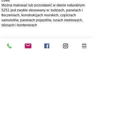
Lekki
Można malować lub pozostawić w stanie naturalnym
5251 jest zwykle stosowany w: łodziach, panelach i
tłoczeniach, konstrukcjach morskich, częściach
samolotów, panelach pojazdów, rurach meblowych,
silosach i kontenerach
4003 matowa stal nierdzewna
Stal nierdzewna 4003 jest użytkową ferrytyczną stalą
nierdzewną, często stosowaną zamiast stali miękkiej.
Oferuje zalety bardziej stopowych stali nierdzewnych,
takie jak wytrzymałość, odporność na korozję i ścieranie
250 razy większa odporność na korozję niż stal miękka
Odporność na korozję/ścieranie
Ekonomiczny - Niski koszt początkowy, niskie koszty
utrzymania
Wysoka wytrzymałość
Doskonała odporność na uderzenia
Tańszy gatunek stali
Niższa zawartość niklu niż w przypadku stali nierdzewnej
o wyższej klasie 304
Powłoka jest wysoce zalecana dla długowieczności