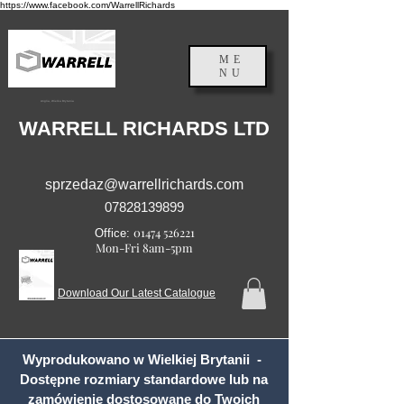
https://www.facebook.com/WarrellRichards
ME
NU
Anglia, Wielka Brytania
WARRELL RICHARDS LTD
sprzedaz@warrellrichards.com
07828139899
01474 526221
Office:
Mon-Fri 8am-5pm
Download Our Latest Catalogue
Wyprodukowano w Wielkiej Brytanii -
Dostępne rozmiary standardowe lub na
zamówienie dostosowane do Twoich