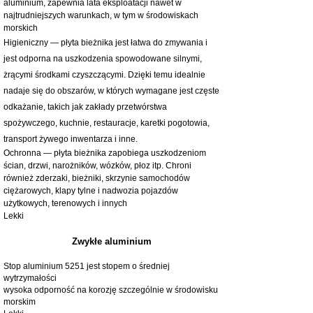
aluminium, zapewnia lata eksploatacji nawet w
najtrudniejszych warunkach, w tym w środowiskach
morskich
Higieniczny — płyta bieżnika jest łatwa do zmywania i
jest odporna na uszkodzenia spowodowane silnymi,
żrącymi środkami czyszczącymi. Dzięki temu idealnie
nadaje się do obszarów, w których wymagane jest częste
odkażanie, takich jak zakłady przetwórstwa
spożywczego, kuchnie, restauracje, karetki pogotowia,
transport żywego inwentarza i inne.
Ochronna — płyta bieżnika zapobiega uszkodzeniom
ścian, drzwi, narożników, wózków, płoz itp. Chroni
również zderzaki, bieżniki, skrzynie samochodów
ciężarowych, klapy tylne i nadwozia pojazdów
użytkowych, terenowych i innych
Lekki
Zwykłe aluminium
Stop aluminium 5251 jest stopem o średniej
wytrzymałości
wysoka odporność na korozję szczególnie w środowisku
morskim