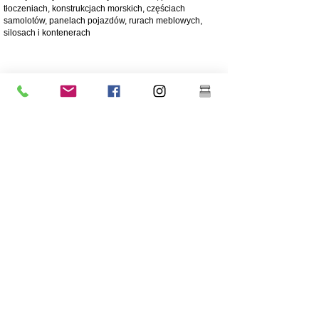
tłoczeniach, konstrukcjach morskich, częściach
samolotów, panelach pojazdów, rurach meblowych,
silosach i kontenerach
4003 matowa stal nierdzewna
Stal nierdzewna 4003 jest użytkową ferrytyczną stalą
nierdzewną, często stosowaną zamiast stali miękkiej.
Oferuje zalety bardziej stopowych stali nierdzewnych,
takie jak wytrzymałość, odporność na korozję i ścieranie
250 razy większa odporność na korozję niż stal miękka
Odporność na korozję/ścieranie
Ekonomiczny - Niski koszt początkowy, niskie koszty
utrzymania
Wysoka wytrzymałość
Doskonała odporność na uderzenia
Tańszy gatunek stali
Niższa zawartość niklu niż w przypadku stali nierdzewnej
o wyższej klasie 304
Powłoka jest wysoce zalecana dla długowieczności
Świetna wytrzymałość/nieelastyczny