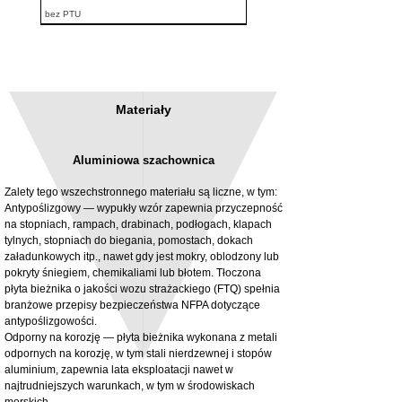
bez PTU
Materiały
Aluminiowa szachownica
Zalety tego wszechstronnego materiału są liczne, w tym:
Antypoślizgowy — wypukły wzór zapewnia przyczepność
na stopniach, rampach, drabinach, podłogach, klapach
tylnych, stopniach do biegania, pomostach, dokach
3MM Powder coated steel horizontal
Adjustable rear cab module bracket,
załadunkowych itp., nawet gdy jest mokry, oblodzony lub
fitting kit, toolbox bracket set with
Powder coated steel fitting/mounting kit
pokryty śniegiem, chemikaliami lub błotem. Tłoczona
washers
Cena
980,00 GBP
płyta bieżnika o jakości wozu strażackiego (FTQ) spełnia
Cena rabatowa
Od
32,28 GBP
branżowe przepisy bezpieczeństwa NFPA dotyczące
bez PTU
antypoślizgowości.
bez PTU
Odporny na korozję — płyta bieżnika wykonana z metali
odpornych na korozję, w tym stali nierdzewnej i stopów
aluminium, zapewnia lata eksploatacji nawet w
najtrudniejszych warunkach, w tym w środowiskach
morskich