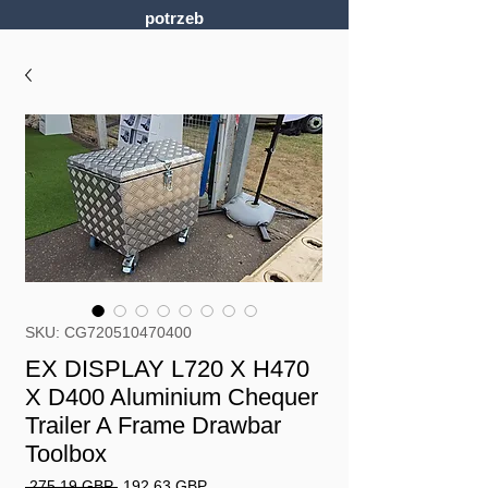
potrzeb
SKU: CG720510470400
EX DISPLAY L720 X H470
X D400 Aluminium Chequer
Trailer A Frame Drawbar
Toolbox
Regularna
Cena
 275,19 GBP 
192,63 GBP