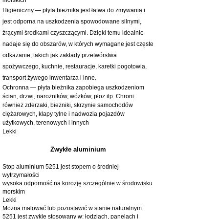
Higieniczny — płyta bieżnika jest łatwa do zmywania i
jest odporna na uszkodzenia spowodowane silnymi,
żrącymi środkami czyszczącymi. Dzięki temu idealnie
nadaje się do obszarów, w których wymagane jest częste
odkażanie, takich jak zakłady przetwórstwa
spożywczego, kuchnie, restauracje, karetki pogotowia,
transport żywego inwentarza i inne.
Ochronna — płyta bieżnika zapobiega uszkodzeniom
ścian, drzwi, narożników, wózków, płoz itp. Chroni
również zderzaki, bieżniki, skrzynie samochodów
ciężarowych, klapy tylne i nadwozia pojazdów
użytkowych, terenowych i innych
Lekki
Zwykłe aluminium
Stop aluminium 5251 jest stopem o średniej
wytrzymałości
wysoka odporność na korozję szczególnie w środowisku
morskim
Lekki
Można malować lub pozostawić w stanie naturalnym
5251 jest zwykle stosowany w: łodziach, panelach i