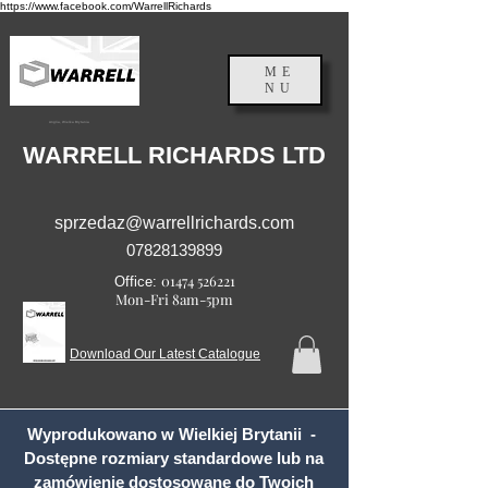
https://www.facebook.com/WarrellRichards
ME
NU
Anglia, Wielka Brytania
WARRELL RICHARDS LTD
sprzedaz@warrellrichards.com
07828139899
01474 526221
Office:
Mon-Fri 8am-5pm
Download Our Latest Catalogue
Wyprodukowano w Wielkiej Brytanii -
Dostępne rozmiary standardowe lub na
zamówienie dostosowane do Twoich