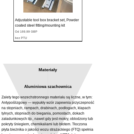
Adjustable tool box bracket set, Powder
coated steel fitting/mounting kit
Cena rabatowa
Od
169,99 GBP
bez PTU
Materiały
Aluminiowa szachownica
Zalety tego wszechstronnego materiału są liczne, w tym:
Antypoślizgowy — wypukły wzór zapewnia przyczepność
na stopniach, rampach, drabinach, podłogach, klapach
tylnych, stopniach do biegania, pomostach, dokach
3MM Powder coated steel horizontal
Adjustable rear cab module bracket,
załadunkowych itp., nawet gdy jest mokry, oblodzony lub
fitting kit, toolbox bracket set with
Powder coated steel fitting/mounting kit
pokryty śniegiem, chemikaliami lub błotem. Tłoczona
washers
Cena
980,00 GBP
płyta bieżnika o jakości wozu strażackiego (FTQ) spełnia
Cena rabatowa