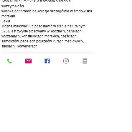
Stop aluminium 5251 jest stopem o średniej
wytrzymałości
wysoka odporność na korozję szczególnie w środowisku
morskim
Lekki
Można malować lub pozostawić w stanie naturalnym
5251 jest zwykle stosowany w: łodziach, panelach i
tłoczeniach, konstrukcjach morskich, częściach
samolotów, panelach pojazdów, rurach meblowych,
silosach i kontenerach
4003 matowa stal nierdzewna
Stal nierdzewna 4003 jest użytkową ferrytyczną stalą
nierdzewną, często stosowaną zamiast stali miękkiej.
Oferuje zalety bardziej stopowych stali nierdzewnych,
takie jak wytrzymałość, odporność na korozję i ścieranie
250 razy większa odporność na korozję niż stal miękka
Odporność na korozję/ścieranie
Ekonomiczny - Niski koszt początkowy, niskie koszty
utrzymania
Wysoka wytrzymałość
Doskonała odporność na uderzenia
Tańszy gatunek stali