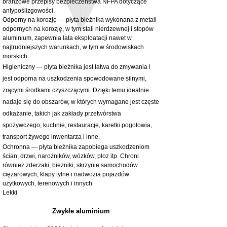
Od
32,28 GBP
branżowe przepisy bezpieczeństwa NFPA dotyczące
bez PTU
antypoślizgowości.
bez PTU
Odporny na korozję — płyta bieżnika wykonana z metali
odpornych na korozję, w tym stali nierdzewnej i stopów
aluminium, zapewnia lata eksploatacji nawet w
najtrudniejszych warunkach, w tym w środowiskach
morskich
Higieniczny — płyta bieżnika jest łatwa do zmywania i
jest odporna na uszkodzenia spowodowane silnymi,
żrącymi środkami czyszczącymi. Dzięki temu idealnie
nadaje się do obszarów, w których wymagane jest częste
odkażanie, takich jak zakłady przetwórstwa
spożywczego, kuchnie, restauracje, karetki pogotowia,
transport żywego inwentarza i inne.
Ochronna — płyta bieżnika zapobiega uszkodzeniom
ścian, drzwi, narożników, wózków, płoz itp. Chroni
również zderzaki, bieżniki, skrzynie samochodów
ciężarowych, klapy tylne i nadwozia pojazdów
użytkowych, terenowych i innych
Lekki
Zwykłe aluminium