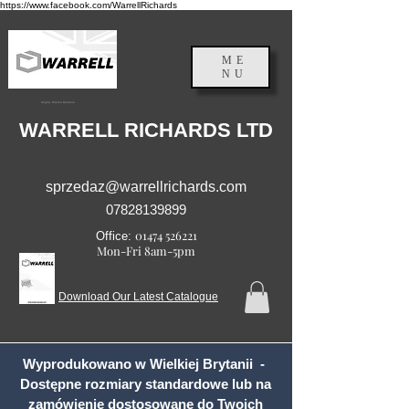
https://www.facebook.com/WarrellRichards
ME
NU
Anglia, Wielka Brytania
WARRELL RICHARDS LTD
sprzedaz@warrellrichards.com
07828139899
01474 526221
Office:
Mon-Fri 8am-5pm
Download Our Latest Catalogue
Wyprodukowano w Wielkiej Brytanii -
Dostępne rozmiary standardowe lub na
zamówienie dostosowane do Twoich