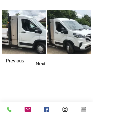
Previous
Next
Warrell Richards Ltd
Hak Zielona Farma
Southleet
Dartford
Kent
Wielka Brytania
DA13 9ND