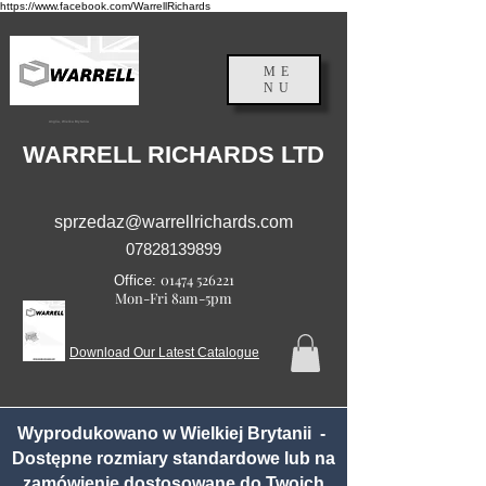
https://www.facebook.com/WarrellRichards
ME
NU
Anglia, Wielka Brytania
WARRELL RICHARDS LTD
sprzedaz@warrellrichards.com
07828139899
01474 526221
Office:
Mon-Fri 8am-5pm
Download Our Latest Catalogue
Wyprodukowano w Wielkiej Brytanii -
Dostępne rozmiary standardowe lub na
zamówienie dostosowane do Twoich