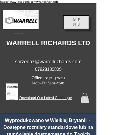
https://www.facebook.com/WarrellRichards
ME
NU
Anglia, Wielka Brytania
WARRELL RICHARDS LTD
sprzedaz@warrellrichards.com
07828139899
01474 526221
Office:
Mon-Fri 8am-5pm
Download Our Latest Catalogue
Wyprodukowano w Wielkiej Brytanii -
Dostępne rozmiary standardowe lub na
zamówienie dostosowane do Twoich