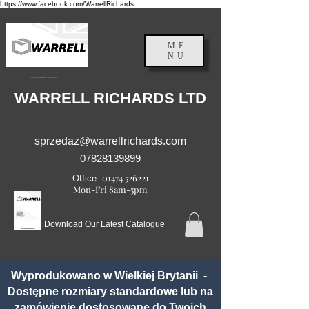
https://www.facebook.com/WarrellRichards
ME
NU
Anglia, Wielka Brytania
WARRELL RICHARDS LTD
sprzedaz@warrellrichards.com
07828139899
01474 526221
Office:
Mon-Fri 8am-5pm
Download Our Latest Catalogue
Wyprodukowano w Wielkiej Brytanii -
Dostępne rozmiary standardowe lub na
zamówienie dostosowane do Twoich