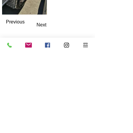
Previous
Next
Warrell Richards Ltd
Hak Zielona Farma
Southleet
Dartford
Kent
Wielka Brytania
DA13 9ND
Numer firmy -
13286574
E-mail:
sprzedaz@warrellrichards.com
account@warrellrichards.com
warsztat@warrellrichards.com